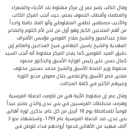
وقال النائب ياسر عمر إن مركز منفلوط بلد الأدباء والشعراء
والعظماء وأقطاب التصوف بمصر، حيث أنجب المركز الكاتب
والأديب مصطفى لطفي المنفلوطي وأبو العلا حافظ واحداً
من أهم الملحنين الكبار وهو أول من لحن لأم كلثوم والشاعر
صلاح عبدالصبور والشيخ صلاح القوصي مؤسس الأشراف
المهدية والشيخ ياسين التهامي شيخ المداحين والعالم إبن
دقيق العيد القوصى كما يفخر المركز منفلوط أنه أنجب السيد
كمال حسن على رئيس الوزارة الأسبق والدكتور محمود
محفوظ وزير الصحة الأسبق والشيخ محمد حسنين مخلوف
مفتى مصر الأسبق والإعلامى جلال معوض مذيع الثورة
وغيرهم الكثير في كافة المجالات.
وقال عمر إن منفلوط الأبية هي من قاومت الحملة الفرنسية
وهزمت مخططات الفرنسيين في بني عدى والذي يعتبر عيداً
قومياً للمحافظة يوم 18 أبريل من كل عام، بذكرى ثورة أهالى
بنى عدى، ضد الحملة الفرنسية عام 1799، واستشهاد نحو 3
آلاف شهيد من الأهالى قدموا أرواحهم فداء للوطن فى