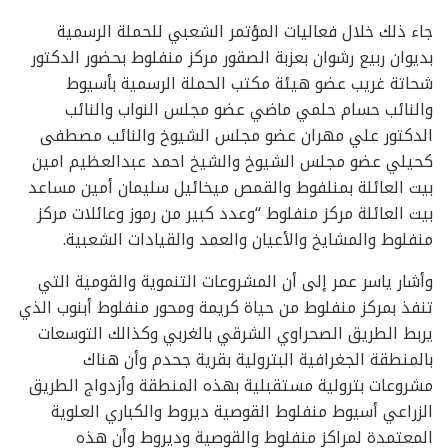
جاء ذلك خلال فعاليات المؤتمر الشعبي للحملة الرسمية
بديوان ربيع رشوان بعزبة الصقور مركز منفلوط بحضور الدكتور
شحاتة غريب عضو هيئة مكتب الحملة الرسمية بأسيوط
والنائب حسام حلمي ماضي عضو مجلس النواب والنائب
الدكتور علي مهران عضو مجلس الشيوخ والنائب مصطفى
كحيلي عضو مجلس الشيوخ والشيخ احمد عبدالعظيم امين
بيت العائلة بمنلفوط والقمص ميخائيل سليمان أمين مساعد
بيت العائلة مركز منفلوط “وعدد كبير من رموز وعائلات مركز
منفلوط والمشايخ والأعيان والعمد والقيادات الشعبية.
وأشار ياسر عمر إلى أن المشروعات التنموية والقومية التي
تنفذ بمركز منفلوط من حياة كريمة ومحور منفلوط أبنوب الذي
يربط الطريق الصحراوي الشرقي بالغربي وكذالك التوسعات
بالمنطقة الجغرافية البترولية بقرية جحدم وأن هناك
مشروعات بترولية مستقبلية بهذه المنطقة وأزدواج الطريق
الزراعي أسيوط منفلوط القوصية ديروط والكباري العلوية
المعتمدة لمراكز منفلوط والقوصية وديروط وأن هذه