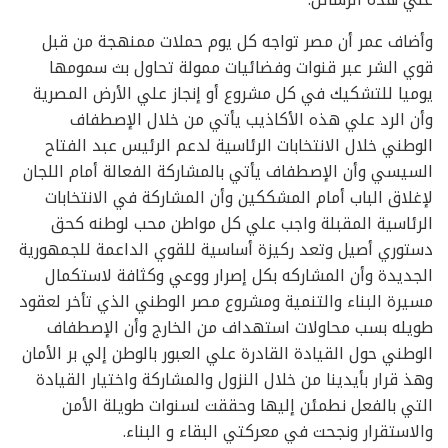
وأضاف عمر أن مصر تواجه كل يوم حملات ممنهجة من قبل
قوي الشر عبر قنوات وفضائيات ممولة تحاول بث سمومها
يوميا للتشكيك في كل مشروع أو إنجاز علي الأرض المصرية
وأن الرد علي هذه الأكاذيب يأتي من خلال الإصطفاف
الوطني خلال الانتخابات الرئاسية لدعم الرئيس عبد الفتاح
السيسي وأن الإصطفاف يأتي بالمشاركة الفعالة أمام اللجان
لإغلاق الباب أمام المشككين وأن المشاركة في الانتخابات
الرئاسية المقبلة واجب علي كل مواطن محب لوطنه كحق
دستوري أصيل وتعد ركيزة أساسية للقوي الداعمة للجمهورية
الجديدة وأن المشاركه بكل إصرار ووعي وكثافة لاستكمال
مسيرة البناء والتنمية ومشروع مصر الوطني الذي تأخر لعقود
طويله بسب محاولات استهداف من الخارج وأن الإصطفاف
الوطني حول القيادة القادرة علي العبور بالوطن إلي بر الأمان
وهذ قرار بأيدينا من خلال النزول والمشاركة واختيار القيادة
التي بالفعل نطمئن إليها وحققت لسنوات طويلة الأمن
والاستقرار ونجحت في معركتي البقاء و البناء.