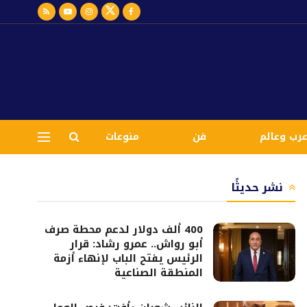
رب وعالم
فن
منوعات
نشر حديثًا
400 ألف دولار لدعم محطة صرف
أبو رواش.. عمرو رشاد: قرار
الرئيس يفتح الباب لإنهاء أزمة
المنطقة الصناعية