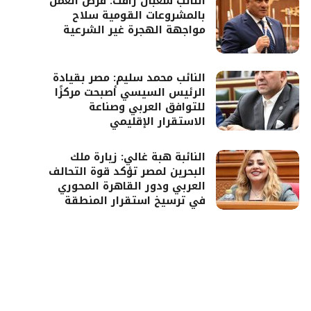
النائب شعبان رأفت: فرص العمل
بالمشروعات القومية سلاح
مواجهة الهجرة غير الشرعية
النائب محمد سليم: مصر بقيادة
الرئيس السيسي أصبحت مركزًا
للتوافق العربي وصناعة
الاستقرار الإقليمي
النائبة هبة غالي: زيارة ملك
البحرين لمصر تؤكد قوة التحالف
العربي ودور القاهرة المحوري
في ترسيخ استقرار المنطقة