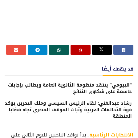
قد يهمك أيضًا
“البيومي” ينتقد منظومة الثانوية العامة ويطالب بإجابات
حاسمة على شكاوى النتائج
رشاد عبدالغني: لقاء الرئيس السيسي وملك البحرين يؤكد
قوة التحالفات العربية وثبات الموقف المصري تجاه قضايا
المنطقة
الانتخابات الرئاسية
.. بدأ توافد الناخبين لليوم الثاني على