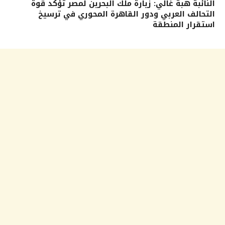
النائبة هبة غالي: زيارة ملك البحرين لمصر تؤكد قوة
التحالف العربي ودور القاهرة المحوري في ترسيخ
استقرار المنطقة