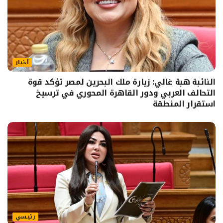
أخبار
النائبة هبة غالي: زيارة ملك البحرين لمصر تؤكد قوة
التحالف العربي ودور القاهرة المحوري في ترسيخ
استقرار المنطقة
رئيسي