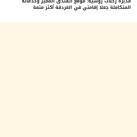
مديرة رحلات روسية: موقع الفندق المميز وخدماته
المتكاملة جعلا إقامتي في الغردقة أكثر متعة