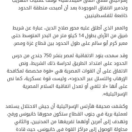
إسرائيلي سمي اتفاق «فيلادلفيا» لوقف عمليات التهريب
وتدمير الانفاق الموجودة بعد أن أصبحت منطقة الحدود
خاضعة للفلسطينيين.
والممر الذي أطلق عليه محور صلاح الدين، عبارة عن شريط
ضيق من الأرض بطول 14 كيلو متر من البحر المتوسط حتى
معبر كرم أبو سالم على طول الحدود بين قطاع غزة ومصر.
وقد سمحت بنود الاتفاقية لمصر بنشر 750 جندي من حرس
الحدود على امتداد الطريق لحراسة ذلك الشريط، ونص
الاتفاق على أن القوات المصرية هي «قوة مخصصة لمكافحة
الإرهاب والتسلل عبر الحدود»، وليست قوة عسكرية، كما نص
على أنها «لا تلغي أو تعدل اتفاقية السلام المصرية
الإسرائيلية».
وكشفت صحيفة هآرتس الإسرائيلية أن جيش الاحتلال يستعد
لعملية برية في جنوب القطاع ستكون محورها خانيونس ورفح،
وتهدف إلى أمرين أولهما تفريغها من المدنيين، والثاني
محاولة الوصول إلى مراكز القوة في خانيونس، حيث قادة