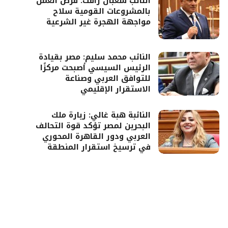
النائب شعبان رأفت: فرص العمل
بالمشروعات القومية سلاح
مواجهة الهجرة غير الشرعية
النائب محمد سليم: مصر بقيادة
الرئيس السيسي أصبحت مركزًا
للتوافق العربي وصناعة
الاستقرار الإقليمي
النائبة هبة غالي: زيارة ملك
البحرين لمصر تؤكد قوة التحالف
العربي ودور القاهرة المحوري
في ترسيخ استقرار المنطقة