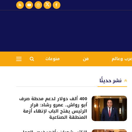
رب وعالم
فن
منوعات
نشر حديثًا
400 ألف دولار لدعم محطة صرف
أبو رواش.. عمرو رشاد: قرار
الرئيس يفتح الباب لإنهاء أزمة
المنطقة الصناعية