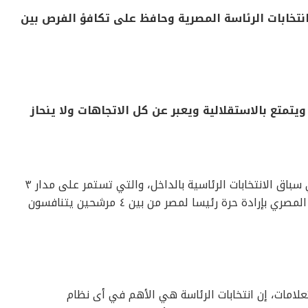
انتخابات الرئاسة المصرية وحافظ على تكافؤ الفرص بين
يتمتع بالاستقلالية ويعبر عن كل الاتجاهات ولا ينحاز
ساعات قليلة تفصلنا عن انطلاق التصويت في سباق الانتخابات الرئاسية بالداخل، والتي تستمر على مدار ٣
أيام هي ١٠ و١١ و١٢ ديسمبر، ليختار الشعب المصري بإرادة حرة رئيسا لمصر من بين ٤ مرشحين يتنافسون
علامات، إن انتخابات الرئاسة هي الأهم في أى نظام