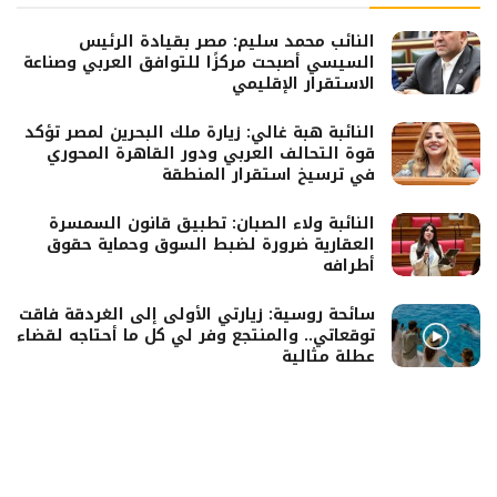
النائب محمد سليم: مصر بقيادة الرئيس
السيسي أصبحت مركزًا للتوافق العربي وصناعة
الاستقرار الإقليمي
النائبة هبة غالي: زيارة ملك البحرين لمصر تؤكد
قوة التحالف العربي ودور القاهرة المحوري
في ترسيخ استقرار المنطقة
النائبة ولاء الصبان: تطبيق قانون السمسرة
العقارية ضرورة لضبط السوق وحماية حقوق
أطرافه
سائحة روسية: زيارتي الأولى إلى الغردقة فاقت
توقعاتي.. والمنتجع وفر لي كل ما أحتاجه لقضاء
عطلة مثالية