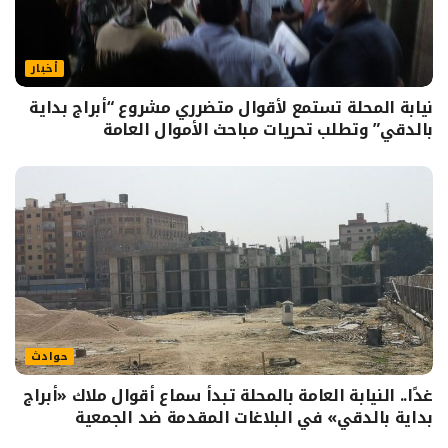
أخبار
نيابة المحلة تستمع لأقوال متضرري مشروع “أبراج بداية
بالدقي” وتطلب تحريات مباحث الأموال العامة
حوادث
غدًا.. النيابة العامة بالمحلة تبدأ سماع أقوال ملاك «أبراج
بداية بالدقي» في البلاغات المقدمة ضد الجمعية