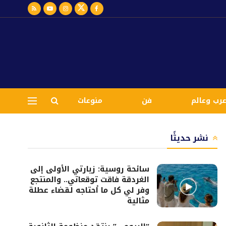
رب وعالم
فن
منوعات
نشر حديثًا
سائحة روسية: زيارتي الأولى إلى
الغردقة فاقت توقعاتي.. والمنتجع
وفر لي كل ما أحتاجه لقضاء عطلة
مثالية