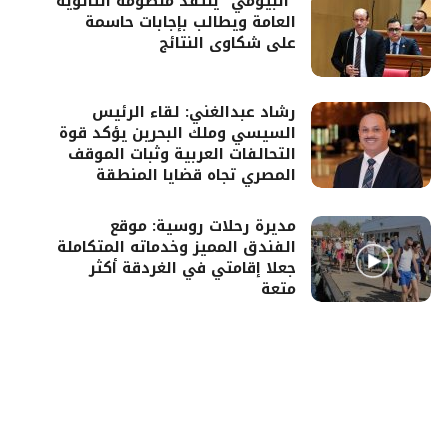
“البيومي” ينتقد منظومة الثانوية
العامة ويطالب بإجابات حاسمة
على شكاوى النتائج
رشاد عبدالغني: لقاء الرئيس
السيسي وملك البحرين يؤكد قوة
التحالفات العربية وثبات الموقف
المصري تجاه قضايا المنطقة
مديرة رحلات روسية: موقع
الفندق المميز وخدماته المتكاملة
جعلا إقامتي في الغردقة أكثر
متعة