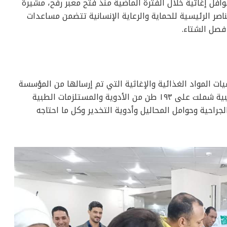
ضحت مؤسسة مصر الخير أنه تم تسيير 4 قوافل إغاثية خلال الفترة الماضية منذ فتح معبر رفح، مشيرة
اصر الرئيسية للحماية والرعاية الإنسانية تتضمن مساعدات
فصل الشتاء.
ت المواد الغذائية والإغاثية التي تم إرسالها من المؤسسة
وصل إلى ١٢٠٠ طن بالإضافة المستلزمات الطبية شملت على ١٩٣ طن من الأدوية والمستلزمات الطبية
راحية وحوامل المحاليل وأدوية التخدير وكل ما احتاجه