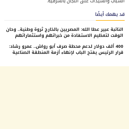
الشباب والسيدات على اللجان بالشرقية.
قد يهمك أيضًا
النائبة عبير عطا الله: المصريين بالخارج ثروة وطنية.. وحان
الوقت لتعظيم الاستفادة من خبراتهم واستثماراتهم
400 ألف دولار لدعم محطة صرف أبو رواش.. عمرو رشاد:
قرار الرئيس يفتح الباب لإنهاء أزمة المنطقة الصناعية