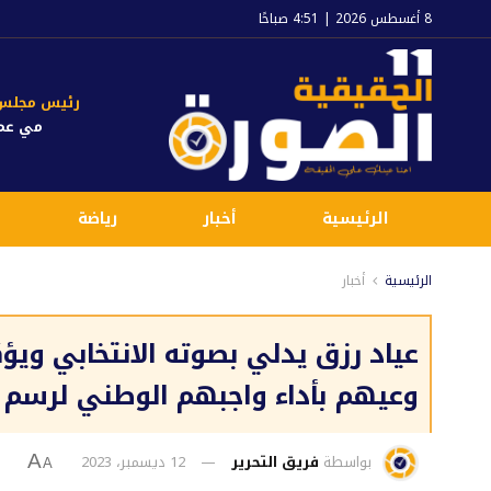
8 أغسطس 2026 | 4:51 صباحًا
رئيس مجلس ا
مي عم
الرئيسية
أخبار
رياضة
الرئيسية
أخبار
عياد رزق يدلي بصوته الانتخابي وي
وعيهم بأداء واجبهم الوطني لرس
بواسطة
فريق التحرير
12 ديسمبر، 2023
A
A