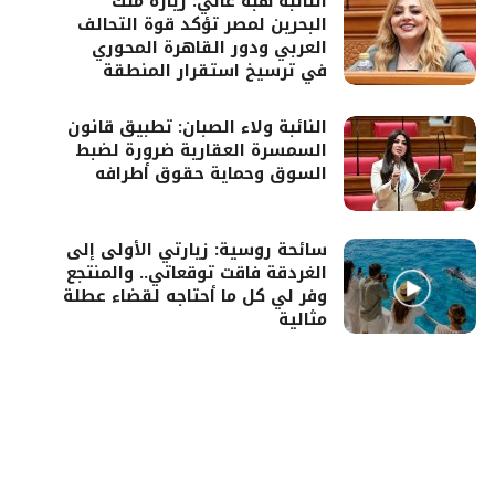
النائبة هبة غالي: زيارة ملك
البحرين لمصر تؤكد قوة التحالف
العربي ودور القاهرة المحوري
في ترسيخ استقرار المنطقة
النائبة ولاء الصبان: تطبيق قانون
السمسرة العقارية ضرورة لضبط
السوق وحماية حقوق أطرافه
سائحة روسية: زيارتي الأولى إلى
الغردقة فاقت توقعاتي.. والمنتجع
وفر لي كل ما أحتاجه لقضاء عطلة
مثالية