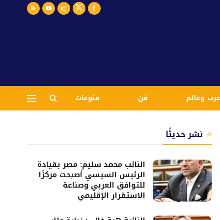
رب وعالم
فن
منوعات
نشر حديثًا
النائب محمد سليم: مصر بقيادة
الرئيس السيسي أصبحت مركزًا
للتوافق العربي وصناعة
الاستقرار الإقليمي