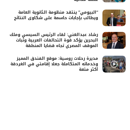
“البيومي” ينتقد منظومة الثانوية العامة
ويطالب بإجابات حاسمة على شكاوى النتائج
رشاد عبدالغني: لقاء الرئيس السيسي وملك
البحرين يؤكد قوة التحالفات العربية وثبات
الموقف المصري تجاه قضايا المنطقة
مديرة رحلات روسية: موقع الفندق المميز
وخدماته المتكاملة جعلا إقامتي في الغردقة
أكثر متعة