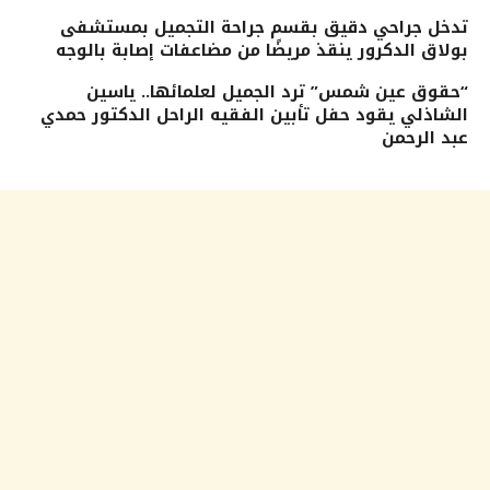
تدخل جراحي دقيق بقسم جراحة التجميل بمستشفى
بولاق الدكرور ينقذ مريضًا من مضاعفات إصابة بالوجه
“حقوق عين شمس” ترد الجميل لعلمائها.. ياسين
الشاذلي يقود حفل تأبين الفقيه الراحل الدكتور حمدي
عبد الرحمن