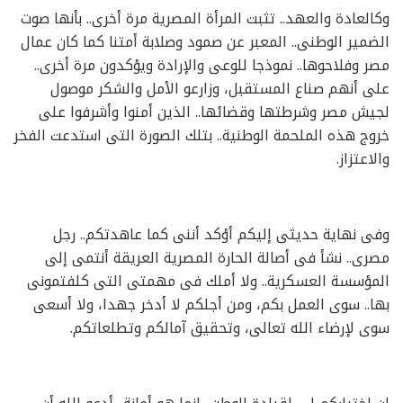
وكالعادة والعهد.. تثبت المرأة المصرية مرة أخرى.. بأنها صوت
الضمير الوطنى.. المعبر عن صمود وصلابة أمتنا كما كان عمال
مصر وفلاحوها.. نموذجا للوعى والإرادة ويؤكدون مرة أخرى..
على أنهم صناع المستقبل، وزارعو الأمل والشكر موصول
لجيش مصر وشرطتها وقضائها.. الذين أمنوا وأشرفوا على
خروج هذه الملحمة الوطنية.. بتلك الصورة التى استدعت الفخر
والاعتزاز.
وفى نهاية حديثى إليكم أؤكد أننى كما عاهدتكم.. رجل
مصرى.. نشأ فى أصالة الحارة المصرية العريقة أنتمى إلى
المؤسسة العسكرية.. ولا أملك فى مهمتى التى كلفتمونى
بها.. سوى العمل بكم، ومن أجلكم لا أدخر جهدا، ولا أسعى
سوى لإرضاء الله تعالى، وتحقيق آمالكم وتطلعاتكم.