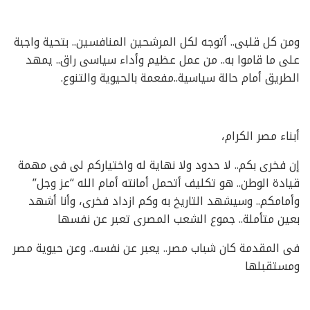
ومن كل قلبى.. أتوجه لكل المرشحين المنافسين.. بتحية واجبة
على ما قاموا به.. من عمل عظيم وأداء سياسى راق.. يمهد
الطريق أمام حالة سياسية..مفعمة بالحيوية والتنوع.
أبناء مصر الكرام،
إن فخرى بكم.. لا حدود ولا نهاية له واختياركم لى فى مهمة
قيادة الوطن.. هو تكليف أتحمل أمانته أمام الله “عز وجل”
وأمامكم.. وسيشهد التاريخ به وكم ازداد فخرى، وأنا أشهد
بعين متأملة.. جموع الشعب المصرى تعبر عن نفسها
فى المقدمة كان شباب مصر.. يعبر عن نفسه.. وعن حيوية مصر
ومستقبلها