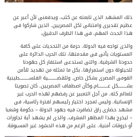
ذلك المشهد الذى تابعته عن كثب.. ويدفعنى لأن أعبر عن
عظيم تقديرى وامتنانى لكل المصريين.. الذين شاركوا فى
هذا الحدث المهم، فى هذا الظرف الدقيق،
والذى تواجه فيه الدولة.. حزمة من التحديات على كافة
المستويات يأتى فى مقدمتها، تلك الحرب الدائرة على
حدودنا الشرقية.. والتى تستدعى استنفار كل جهودنا
للحيلولة دون استمرارها.. بكل ما تمثله من تهديد للأمن
القومى المصرى بشكل خاص.. وللقضــــــــــية الفلســــــــــطينية
بشـــــــــكل عــــــــــام..وكأن اصطفاف المصريين.. كان تصويتا
للعالم كله.. من أجل التعبير عن رفضهم لهذه الحرب غير
الإنسانية.. وليس لمجرد اختيار رئيسهم لفترة رئاسية، فى
مشهد حضارى راق تضافرت فيه جهود الدولة – حكومة وشعبا
– ليخرج بهذا المظهر المشرف.. والذى لم يشهد أية تجاوزات
أو خروقات أمنية.. على الرغم من هذه الحشود غير المسبوقة.