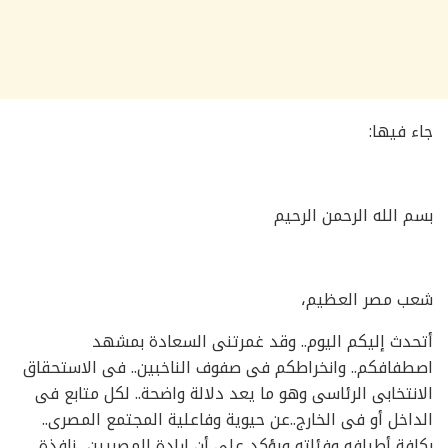
جاء فيها:
بسم الله الرحمن الرحيم
شعب مصر العظيم،
أتحدث إليكم اليوم.. وقد غمرتنى السعادة بمشهد
اصطفافكم.. وانخراطكم فى صفوف الناخبين.. فى الاستحقاق
الانتخابى الرئاسى وهو ما يعد دلالة واضحة.. لكل متابع فى
الداخل أو فى الخارج..عن حيوية وفاعلية المجتمع المصرى..
بكافة أطيافه وفئاته ويؤكد على أن إرادة المصريين.. نافذة