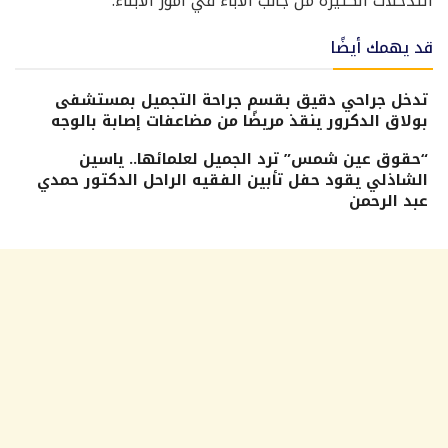
التدخلات الكثيرة من جانب الآباء في أمور الأبناء.
قد يهمك أيضًا
تدخل جراحي دقيق بقسم جراحة التجميل بمستشفى
بولاق الدكرور ينقذ مريضًا من مضاعفات إصابة بالوجه
“حقوق عين شمس” ترد الجميل لعلمائها.. ياسين
الشاذلي يقود حفل تأبين الفقيه الراحل الدكتور حمدي
عبد الرحمن