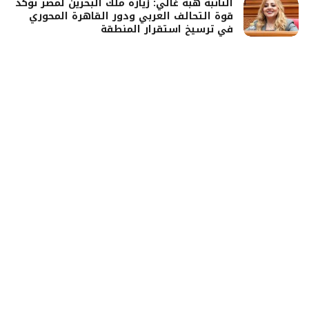
النائبة هبة غالي: زيارة ملك البحرين لمصر تؤكد
قوة التحالف العربي ودور القاهرة المحوري
في ترسيخ استقرار المنطقة