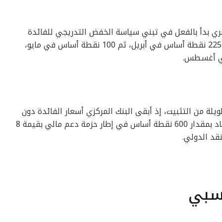
صري بدأ بالفعل في تبني سياسة الخفض التدريجي للفائدة
خلال العام الحالي، حيث قام بخفضها بمقدار 225 نقطة أساس في أبريل، ثم 100 نقطة أساس في مايو،
لة من التثبيت، إذ أبقى البنك المركزي أسعار الفائدة دون
تغيير منذ مارس 2024، عقب زيادتها بشكل حاد بمقدار 600 نقطة أساس في إطار حزمة دعم مالي بقيمة 8
نقد الدولي.
نسبي