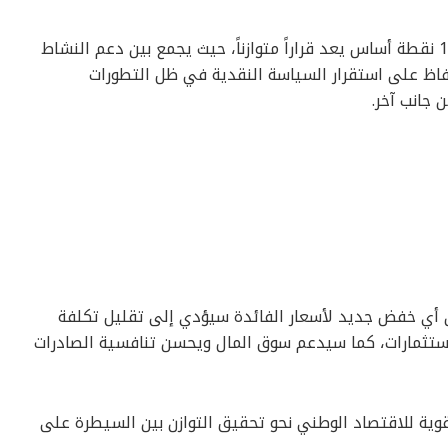
وأكد عبد الوهاب أن خفض الفائدة بمقدار 100 نقطة أساس يعد قراراً متوازناً، حيث يجمع بين دعم النشاط
فاظ على استقرار السياسة النقدية في ظل التطورات
 جانب آخر.
أن أي خفض جديد لأسعار الفائدة سيؤدي إلى تقليل تكلفة
استثمارات، كما سيدعم سوق المال ويحسن تنافسية الصادرات
ية للاقتصاد الوطني نحو تحقيق التوازن بين السيطرة على