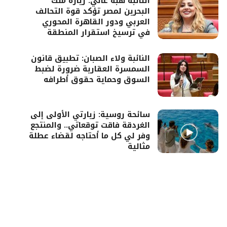
النائبة هبة غالي: زيارة ملك
البحرين لمصر تؤكد قوة التحالف
العربي ودور القاهرة المحوري
في ترسيخ استقرار المنطقة
النائبة ولاء الصبان: تطبيق قانون
السمسرة العقارية ضرورة لضبط
السوق وحماية حقوق أطرافه
سائحة روسية: زيارتي الأولى إلى
الغردقة فاقت توقعاتي.. والمنتجع
وفر لي كل ما أحتاجه لقضاء عطلة
مثالية