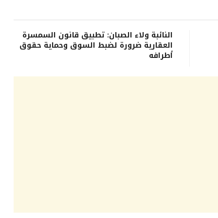
النائبة ولاء الصبان: تطبيق قانون السمسرة
العقارية ضرورة لضبط السوق وحماية حقوق
أطرافه