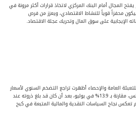
فتح المجال أمام البنك المركزي لاتخاذ قرارات أكثر مرونة في
كون محفزاً قوياً للنشاط الاقتصادي، ويعزز من فرص
اته الإيجابية على سوق المال وتحريك عجلة الاقتصاد.
للتعبئة العامة والإحصاء أظهرت تراجع التضخم السنوي لأسعار
المستهلكين في المدن إلى 12% في أغسطس، مقارنة بـ 13.9% في يوليو، بعد أن كان قد بلغ ذروته عند
 أن هذه الأرقام تعكس نجاح السياسات النقدية والمالية المتبعة في كبح