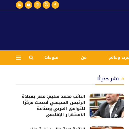
رب وعالم
فن
منوعات
نشر حديثًا
النائب محمد سليم: مصر بقيادة
الرئيس السيسي أصبحت مركزًا
للتوافق العربي وصناعة
الاستقرار الإقليمي