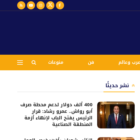
رب وعالم
فن
منوعات
نشر حديثًا
400 ألف دولار لدعم محطة صرف
أبو رواش.. عمرو رشاد: قرار
الرئيس يفتح الباب لإنهاء أزمة
المنطقة الصناعية