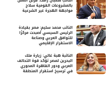
النائب شعبان رأفت: فرص العمل
بالمشروعات القومية سلاح
مواجهة الهجرة غير الشرعية
النائب محمد سليم: مصر بقيادة
الرئيس السيسي أصبحت مركزًا
للتوافق العربي وصناعة
الاستقرار الإقليمي
النائبة هبة غالي: زيارة ملك
البحرين لمصر تؤكد قوة التحالف
العربي ودور القاهرة المحوري
في ترسيخ استقرار المنطقة