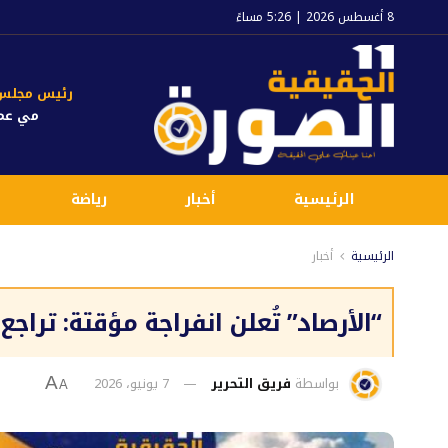
8 أغسطس 2026 | 5:26 مساءً
رئيس مجلس ا
مي عم
الرئيسية
أخبار
رياضة
الرئيسية
أخبار
“الأرصاد” تُعلن انفراجة مؤقتة: تراج
بواسطة
فريق التحرير
7 يونيو، 2026
A
A