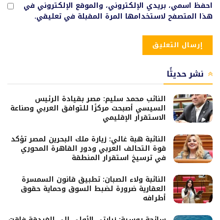
احفظ اسمي، بريدي الإلكتروني، والموقع الإلكتروني في
هذا المتصفح لاستخدامها المرة المقبلة في تعليقي.
نشر حديثًا
النائب محمد سليم: مصر بقيادة الرئيس
السيسي أصبحت مركزًا للتوافق العربي وصناعة
الاستقرار الإقليمي
النائبة هبة غالي: زيارة ملك البحرين لمصر تؤكد
قوة التحالف العربي ودور القاهرة المحوري
في ترسيخ استقرار المنطقة
النائبة ولاء الصبان: تطبيق قانون السمسرة
العقارية ضرورة لضبط السوق وحماية حقوق
أطرافه
سائحة روسية: زيارتي الأولى إلى الغردقة فاقت