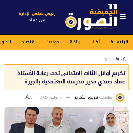
رئيس مجلس الإدارة
مي عماد
الرئيسية
أخبار
رياضة
حوادث
اقتصاد
الصور
الرئيسية
منوعات
تكريم أوائل الثالث الابتدائى تحت رعاية الأستاذ
عماد حمدي مدير مدرسة المعتمدية بالجيزة
بواسطة
فريق التحرير
5 يوليو، 2026
A
A