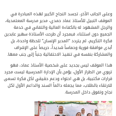
وعلى الجانب الآخر، تجسد النجاح الكبير لهذه المبادرة في
الموقف النبيل للأستاذ عماد حمدي، مدير مدرسة المعتمدية،
والرجل المشهود له بالكفاءة العالية والتفاني في خدمة
الجميع دون استثناء. فبمجرد أن طرحت الأستاذة سهير عابدين
فكرة التكريم، لم يتردد “المدير الإنسان” للحظة واحدة، بل
أبدى موافقة فورية وحماساً شديداً، حريصاً على الإشراف
والمشاركة بنفسه في تنفيذ الاحتفالية جنباً إلى جنب معها.
هذا الموقف ليس بجديد على شخصية الأستاذ عماد، فهو
تربوي من الطراز الأول، يؤمن بأن الإدارة المدرسية ليست مجرد
قرارات مكتبية، بل هي احتواء ودعم حقيقي لكل فكرة تسعى
للارتقاء بالطلاب، مما يجعله دائماً السند والداعم الأول لكل
نجاح وتفوق داخل المدرسة.