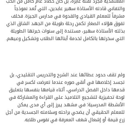
المعتمدية مجرد لفتة عابرة، بل كان حصاد عام كامل من الحب
والتفاني قادته الأستاذة سهير عابدين، التي تُعد نموذجاً
مشرفاً للمعلم القيادي والقدوة في مدارس الجيزة. فخلف
تفوق هؤلاء الصغار تكمن رحلة طويلة من الجهد الشاق الذي
بذلته الأستاذة سهير، مستندة إلى سنوات خبرتها الطويلة
التي سخرتها بالكامل لخدمة أبنائها الطلاب وتشكيل وعيهم.
ولم تقف حدود عطائها عند الشرح والتدريس التقليدي، بل
تجسد إخلاصها في أنقى صوره عندما تعرضت لكسر في
قدمها داخل الفصل الدراسي، أثناء قيامها بنفسها بتعليق
لوحة تحفيزية لتشجيع التلاميذ على القراءة والمشاركة في
الأنشطة المدرسية؛ في مشهد يبرز إلى أي مدى يمكن
للمعلم الحقيقي أن يضحي براحته وسلامته الجسدية من أجل
زرع قيمة أو إشعال شغف المعرفة في نفوس طلابه.