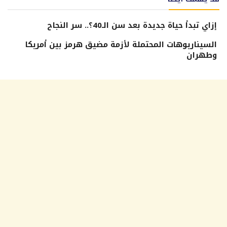
إزاي تبدأ حياة جديدة بعد سن الـ40؟.. سر النجاح
السيناريوهات المحتملة لأزمة مضيق هرمز بين أمريكا
وطهران