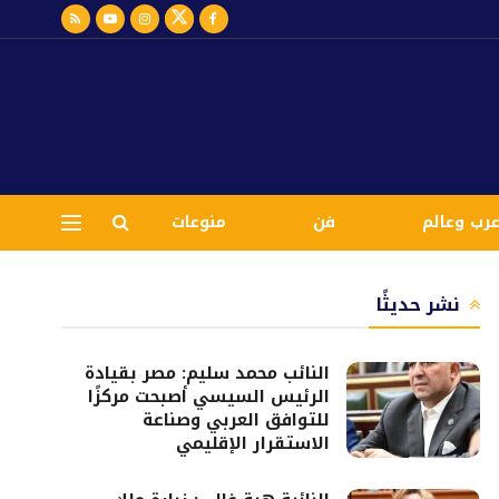
رب وعالم
فن
منوعات
نشر حديثًا
النائب محمد سليم: مصر بقيادة
الرئيس السيسي أصبحت مركزًا
للتوافق العربي وصناعة
الاستقرار الإقليمي