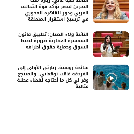
النائبة هبة غالي: زيارة ملك
البحرين لمصر تؤكد قوة التحالف
العربي ودور القاهرة المحوري
في ترسيخ استقرار المنطقة
النائبة ولاء الصبان: تطبيق قانون
السمسرة العقارية ضرورة لضبط
السوق وحماية حقوق أطرافه
سائحة روسية: زيارتي الأولى إلى
الغردقة فاقت توقعاتي.. والمنتجع
وفر لي كل ما أحتاجه لقضاء عطلة
مثالية