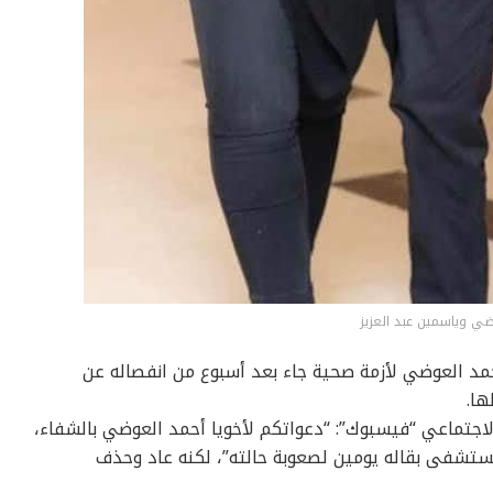
ي وياسمين عبد العزيز
مد العوضي لأزمة صحية جاء بعد أسبوع من انفصاله عن
ها.
اجتماعي “فيسبوك”: “دعواتكم لأخويا أحمد العوضي بالشفاء،
مستشفى بقاله يومين لصعوبة حالته”، لكنه عاد وحذف