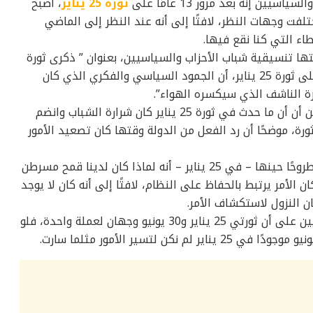
ن إنه بعد مرور 13 عامًا على
ثورة 25 يناير
، أصبح
ختلفت وجهات النظر، لافتًا إلى أنه عند النظر إلى الماضي
طاء التي كنا نقع فيها.
ا تنسيقية شباب الأحزاب والسياسيين، بعنوان ” ذكرى ثورة
يناير.. حوار بين أجيال”، بمناسبة مرور 13 عام على ثورة 25 يناير، أن الجمود السياسي والفكري الذي كان
 الناشف الذي سيكسره الهواء”.
وأكد عضو تنسيقية شباب الأحزاب والسياسيين أن أن ما حدث في ثورة 25 يناير كان شرارة الشباب وانضم
رة، موضحًا أن رد الفعل من الدولة وقتها كان تصعيد الأمور
وأشار عماد رؤوف إلى أن السؤال الذي كان مطروحًا حينها – في 25 يناير – أنه لماذا كان لدينا قمح مسرطن
 التعليم والصحة، وخلال ٣٠ سنة كان الأمر يرتبط بالحفاظ على النظام، لافتًا إلى أنه كان لا يوجد
ان النزول لاستكشاف الأمر.
وشدد عضو تنسيقية شباب الأحزاب والسياسيين على أن ثورتي 25 يناير و30 يونيو وجهان لعملة واحدة، فلو