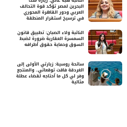
النائبة هبة غالي: زيارة ملك
البحرين لمصر تؤكد قوة التحالف
العربي ودور القاهرة المحوري
في ترسيخ استقرار المنطقة
النائبة ولاء الصبان: تطبيق قانون
السمسرة العقارية ضرورة لضبط
السوق وحماية حقوق أطرافه
سائحة روسية: زيارتي الأولى إلى
الغردقة فاقت توقعاتي.. والمنتجع
وفر لي كل ما أحتاجه لقضاء عطلة
مثالية