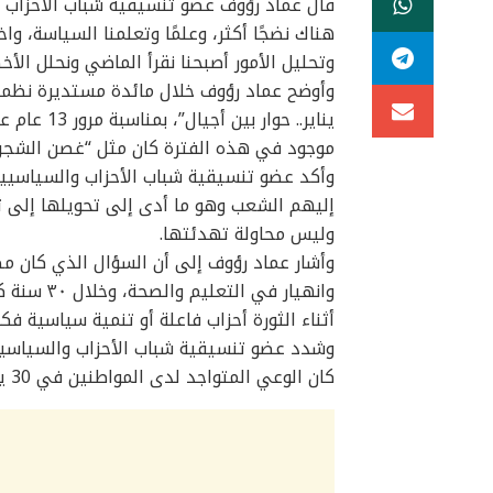
قال عماد رؤوف عضو تنسيقية شباب الأحزاب والسياسيي
هناك نضجًا أكثر، وعلمًا وتعلمنا السياسة، وا
وتحليل الأمور أصبحنا نقرأ الماضي ونحلل الأخ
وأوضح عماد رؤوف خلال مائدة مستديرة نظمته
موجود في هذه الفترة كان مثل “غصن الشجرة
إليهم الشعب وهو ما أدى إلى تحويلها إلى ثو
وليس محاولة تهدئتها.
وانهيار في
أثناء الثورة أحزاب فاعلة أو تنمية سياسية فك
كان الوعي المتواجد لدى المواطنين في 30 يونيو موجودًا في 25 يناير لم نكن لتسير الأمور مثلما سارت.