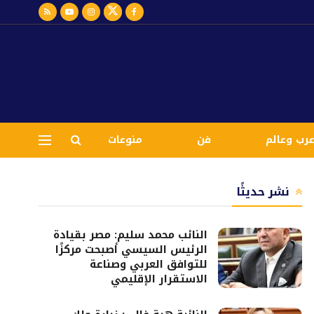
رب وعالم
فن
منوعات
نشر حديثًا
النائب محمد سليم: مصر بقيادة
الرئيس السيسي أصبحت مركزًا
للتوافق العربي وصناعة
الاستقرار الإقليمي