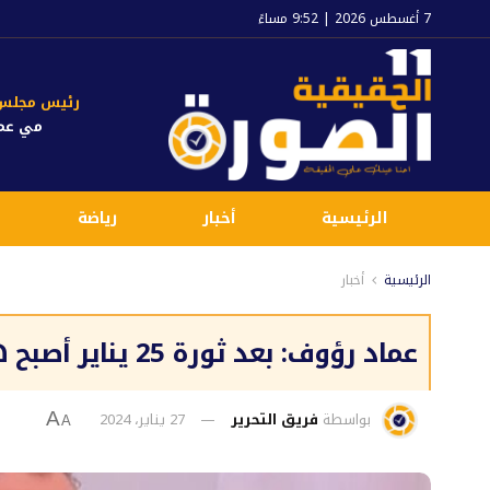
7 أغسطس 2026 | 9:52 مساءً
رئيس مجلس ا
مي عم
الرئيسية
أخبار
رياضة
الرئيسية
أخبار
عماد رؤوف: بعد ثورة 25 يناير أصبح هناك نضجًا علمًا أكثر
بواسطة
فريق التحرير
27 يناير، 2024
A
A