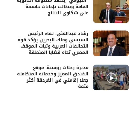
“البيومي” ينتقد منظومة الثانوية
العامة ويطالب بإجابات حاسمة
على شكاوى النتائج
رشاد عبدالغني: لقاء الرئيس
السيسي وملك البحرين يؤكد قوة
التحالفات العربية وثبات الموقف
المصري تجاه قضايا المنطقة
مديرة رحلات روسية: موقع
الفندق المميز وخدماته المتكاملة
جعلا إقامتي في الغردقة أكثر
متعة