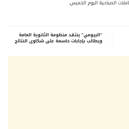
املات الصباحية اليوم الخميس.
“البيومي” ينتقد منظومة الثانوية العامة
ويطالب بإجابات حاسمة على شكاوى النتائج