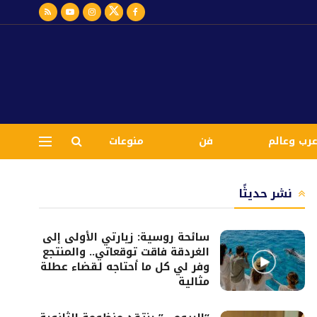
رب وعالم
فن
منوعات
نشر حديثًا
سائحة روسية: زيارتي الأولى إلى
الغردقة فاقت توقعاتي.. والمنتجع
وفر لي كل ما أحتاجه لقضاء عطلة
مثالية