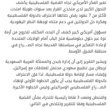
تغير الفكر الأمريكي تجاه القضية الفلسطينية يكشف
التحول الكبير لدى متخذي القرار بعد سنوات طويلة امتدت
لأكثر من 7 عقود رفض خلالها الاعتراف بالدولة الفلسطينية
وفكرة حل الدولتين في دعم متناه لوجهة النظر اليهودية.
مسؤول أمريكي كبير كشف أن البحث المكثف للخروج من أزمة
غزة عبر حلول دبلوماسية فتح الباب أمام الولايات المتحدة
لإعادة التفكير في سياستها القديمة تجاه الصــ..ـراع في
منطقة الشرق الأوسط.
ويشير التقرير إلى أن إدارة بايدن والمملكة العربية السعودية
تربطان بين تطبيع سعودي محتمل للعلاقات مع إسرائيل،
وإنشاء مسار لإقامة دولة فلسطينية، لذا فإن الاعتراف
بالدولة الفلسطينية يجب أن يكون الخطوة الأولى لإنهاء
الصــ…راع الفلسطيني الإسرائيلي وليس الخطوة الأخيرة.
واشنطن وضعت 3 نقاط رئيسية للتحرك بشأن القضية
الفلسطينية وفقا للتقرير وتتلخص في التالي: