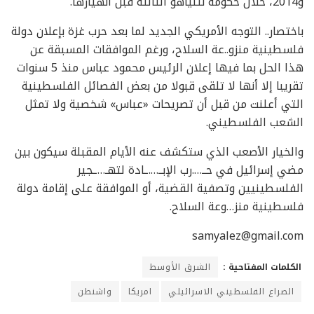
و2014، خلال حكومة نتنياهو الثالثة قبل انهيارها.
باختصار.. التوجه الأمريكي الجديد لما بعد حرب غزة بإعلان دولة
فلسطينية منزو..عة السلاح، ورغم الموافقات المسبقة عن
هذا الحل بما فيها إعلان الرئيس محمود عباس منذ 5 سنوات
تقريبا إلا أنها لا تلقى قبولا من بعض الفصائل الفلسطينية
التي أعلنت من قبل أن تصريحات «عباس» شخصية ولا تمثل
الشعب الفلسطيني.
والخيار الأصعب الذي ستكشف عنه الأيام المقبلة سيكون بين
مضي إسرائيل في حــ….رب الإبــ….ـادة لتهـ…ـجير
الفلسطينيين وتصفية القضية، أو الموافقة على إقامة دولة
فلسطينية منز…وعة السلاح.
samyalez@gmail.com
الكلمات المفتاحية :
الشرق الأوسط
الصراع الفلسطيني الاسرائيلي
امريكا
واشنطن