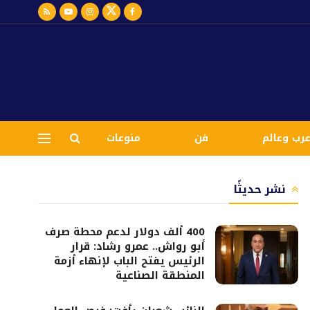
رب وعالم
فن
منوعات
نشر حديثًا
400 ألف دولار لدعم محطة صرف
أبو رواش.. عمرو رشاد: قرار
الرئيس يفتح الباب لإنهاء أزمة
المنطقة الصناعية