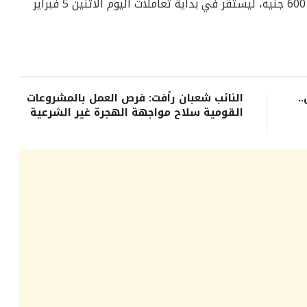
أمس في مصر أكثر من 600 جنيه، ليستقر في بداية تعاملات اليوم الاثنين 5 فبراير
.
النائب شعبان رأفت: فرص العمل بالمشروعات
القومية سلاح مواجهة الهجرة غير الشرعية