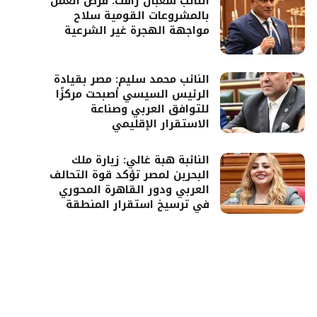
النائب شعبان رأفت: فرص العمل
بالمشروعات القومية سلاح
مواجهة الهجرة غير الشرعية
النائب محمد سليم: مصر بقيادة
الرئيس السيسي أصبحت مركزًا
للتوافق العربي وصناعة
الاستقرار الإقليمي
النائبة هبة غالي: زيارة ملك
البحرين لمصر تؤكد قوة التحالف
العربي ودور القاهرة المحوري
في ترسيخ استقرار المنطقة