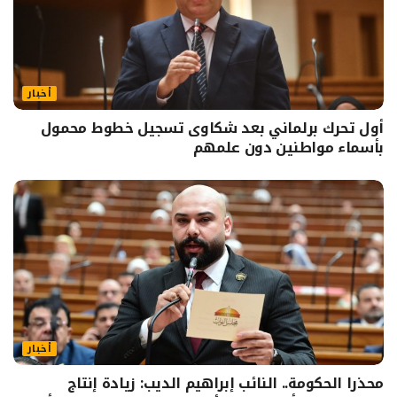
أخبار
أول تحرك برلماني بعد شكاوى تسجيل خطوط محمول
بأسماء مواطنين دون علمهم
أخبار
محذرا الحكومة.. النائب إبراهيم الديب: زيادة إنتاج