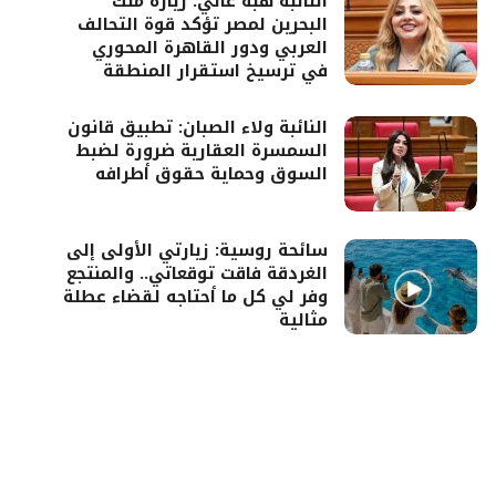
النائبة هبة غالي: زيارة ملك
البحرين لمصر تؤكد قوة التحالف
العربي ودور القاهرة المحوري
في ترسيخ استقرار المنطقة
النائبة ولاء الصبان: تطبيق قانون
السمسرة العقارية ضرورة لضبط
السوق وحماية حقوق أطرافه
سائحة روسية: زيارتي الأولى إلى
الغردقة فاقت توقعاتي.. والمنتجع
وفر لي كل ما أحتاجه لقضاء عطلة
مثالية