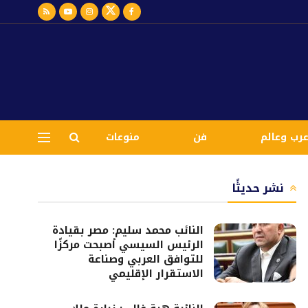
رب وعالم
فن
منوعات
نشر حديثًا
النائب محمد سليم: مصر بقيادة
الرئيس السيسي أصبحت مركزًا
للتوافق العربي وصناعة
الاستقرار الإقليمي