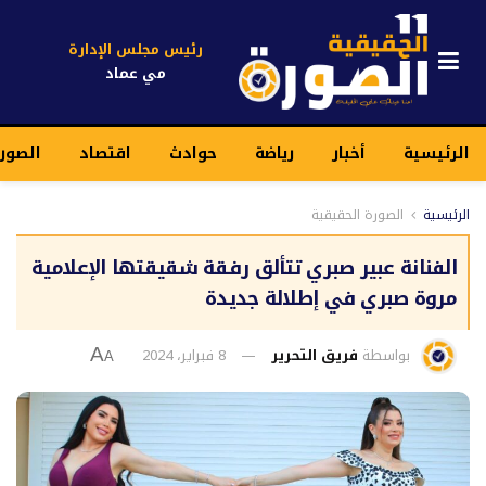
رئيس مجلس الإدارة
مي عماد
الرئيسية
أخبار
رياضة
حوادث
اقتصاد
الصورة
الرئيسية
الصورة الحقيقية
الفنانة عبير صبري تتألق رفقة شقيقتها الإعلامية
مروة صبري في إطلالة جديدة
بواسطة
فريق التحرير
8 فبراير، 2024
A
A