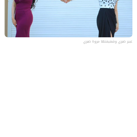
عبير صبري وشقيقتها مروة صبري