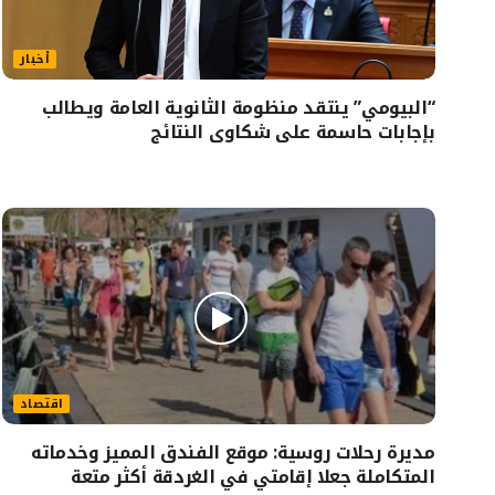
أخبار
“البيومي” ينتقد منظومة الثانوية العامة ويطالب
بإجابات حاسمة على شكاوى النتائج
اقتصاد
مديرة رحلات روسية: موقع الفندق المميز وخدماته
المتكاملة جعلا إقامتي في الغردقة أكثر متعة