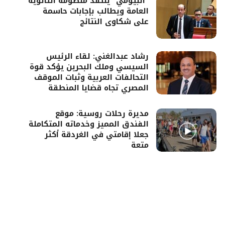
“البيومي” ينتقد منظومة الثانوية
العامة ويطالب بإجابات حاسمة
على شكاوى النتائج
رشاد عبدالغني: لقاء الرئيس
السيسي وملك البحرين يؤكد قوة
التحالفات العربية وثبات الموقف
المصري تجاه قضايا المنطقة
مديرة رحلات روسية: موقع
الفندق المميز وخدماته المتكاملة
جعلا إقامتي في الغردقة أكثر
متعة