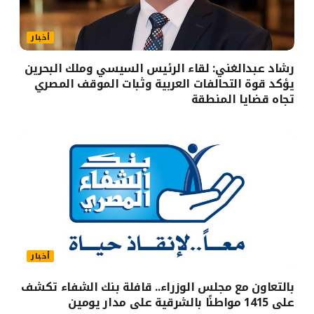
أخبار
رشاد عبدالغني: لقاء الرئيس السيسي وملك البحرين
يؤكد قوة التحالفات العربية وثبات الموقف المصري
تجاه قضايا المنطقة
أخبار
بالتعاون مع مجلس الوزراء.. قافلة بنك الشفاء تكشف
على 1415 مواطنًا بالشرقية على مدار يومين