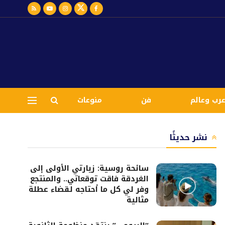
رب وعالم
فن
منوعات
نشر حديثًا
سائحة روسية: زيارتي الأولى إلى
الغردقة فاقت توقعاتي.. والمنتجع
وفر لي كل ما أحتاجه لقضاء عطلة
مثالية