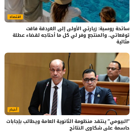
اقتصاد
سائحة روسية: زيارتي الأولى إلى الغردقة فاقت
توقعاتي.. والمنتجع وفر لي كل ما أحتاجه لقضاء عطلة
مثالية
أخبار
“البيومي” ينتقد منظومة الثانوية العامة ويطالب بإجابات
حاسمة على شكاوى النتائج