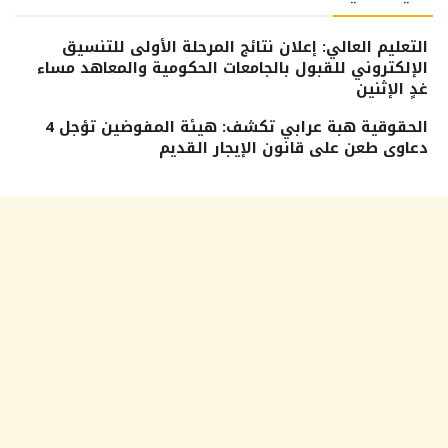
التعليم العالي: إعلان نتائج المرحلة الأولى للتنسيق
الإلكتروني للقبول بالجامعات الحكومية والمعاهد مساء
غدٍ الإثنين
الحقوقية هبة عرابي تكشف: هيئة المفوضين تؤجل 4
دعاوى طعن على قانون الإيجار القديم