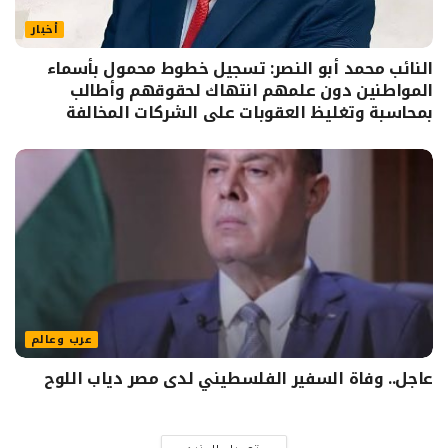
أخبار
النائب محمد أبو النصر: تسجيل خطوط محمول بأسماء
المواطنين دون علمهم انتهاك لحقوقهم وأطالب
بمحاسبة وتغليظ العقوبات على الشركات المخالفة
عرب وعالم
عاجل.. وفاة السفير الفلسطيني لدى مصر دياب اللوح