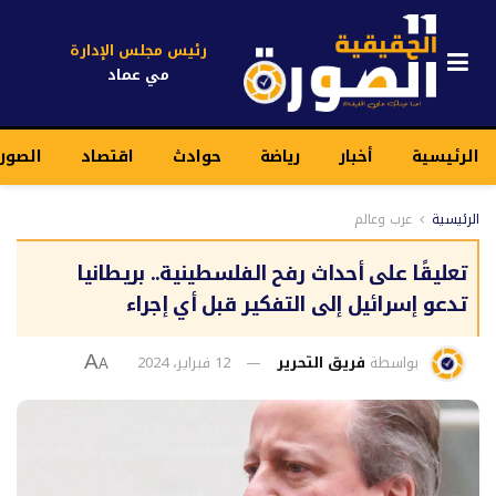
رئيس مجلس الإدارة
مي عماد
الرئيسية
أخبار
رياضة
حوادث
اقتصاد
الصور
الرئيسية
عرب وعالم
تعليقًا على أحداث رفح الفلسطينية.. بريطانيا
تدعو إسرائيل إلى التفكير قبل أي إجراء
بواسطة
فريق التحرير
12 فبراير، 2024
A
A