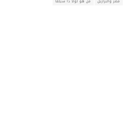
مصر والبرازيل
من هو لولا دا سيلفا