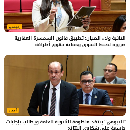
رئيسي
النائبة ولاء الصبان: تطبيق قانون السمسرة العقارية
ضرورة لضبط السوق وحماية حقوق أطرافه
أخبار
“البيومي” ينتقد منظومة الثانوية العامة ويطالب بإجابات
حاسمة على شكاوى النتائج