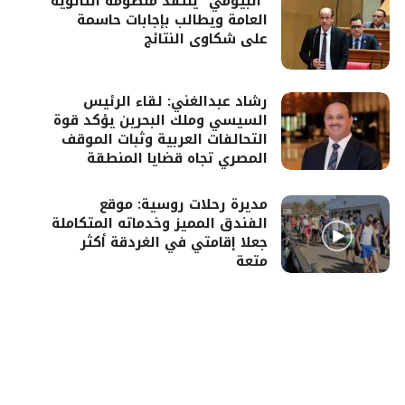
“البيومي” ينتقد منظومة الثانوية
العامة ويطالب بإجابات حاسمة
على شكاوى النتائج
رشاد عبدالغني: لقاء الرئيس
السيسي وملك البحرين يؤكد قوة
التحالفات العربية وثبات الموقف
المصري تجاه قضايا المنطقة
مديرة رحلات روسية: موقع
الفندق المميز وخدماته المتكاملة
جعلا إقامتي في الغردقة أكثر
متعة