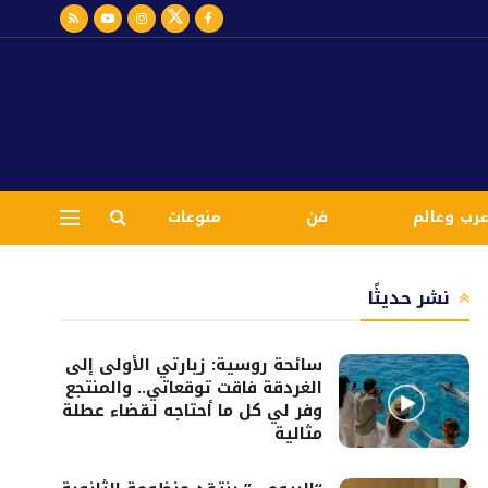
رب وعالم
فن
منوعات
نشر حديثًا
سائحة روسية: زيارتي الأولى إلى
الغردقة فاقت توقعاتي.. والمنتجع
وفر لي كل ما أحتاجه لقضاء عطلة
مثالية