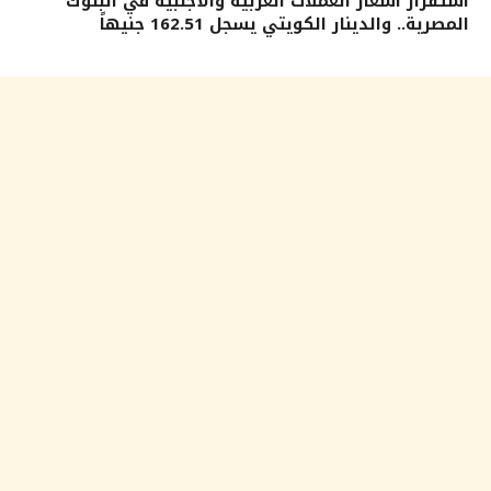
استقرار أسعار العملات العربية والأجنبية في البنوك
المصرية.. والدينار الكويتي يسجل 162.51 جنيهاً