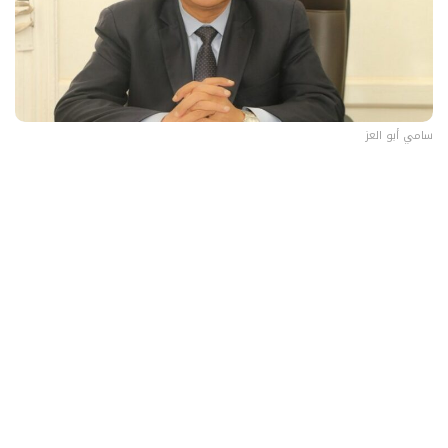
سامي أبو العز