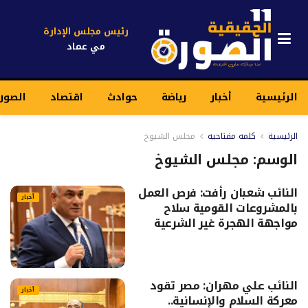
رئيس مجلس الإدارة
مي عماد
الرئيسية
أخبار
رياضة
حوادث
اقتصاد
الصور
الرئيسية
كلمه مفتاحيه
مجلس الشيوخ
الوسم:
مجلس الشيوخ
النائب شعبان رأفت: فرص العمل
أخبار
بالمشروعات القومية سلاح
مواجهة الهجرة غير الشرعية
النائب علي مهران: مصر تقود
أخبار
معركة السلام والإنسانية..