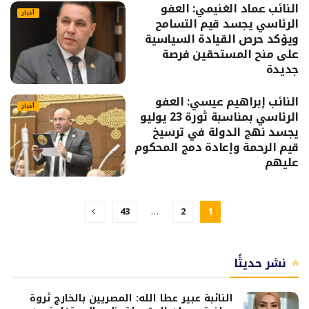
النائب عماد الغنيمي: العفو
أخبار
الرئاسي يجسد قيم التسامح
ويؤكد حرص القيادة السياسية
على منح المستحقين فرصة
جديدة
النائب إبراهيم عيسي: العفو
أخبار
الرئاسي بمناسبة ثورة 23 يوليو
يجسد نهج الدولة في ترسيخ
قيم الرحمة وإعادة دمج المحكوم
عليهم
43
…
2
1
نشر حديثًا
النائبة عبير عطا الله: المصريين بالخارج ثروة