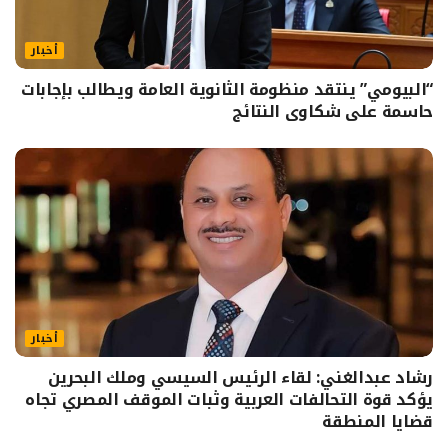
أخبار
“البيومي” ينتقد منظومة الثانوية العامة ويطالب بإجابات
حاسمة على شكاوى النتائج
أخبار
رشاد عبدالغني: لقاء الرئيس السيسي وملك البحرين
يؤكد قوة التحالفات العربية وثبات الموقف المصري تجاه
قضايا المنطقة