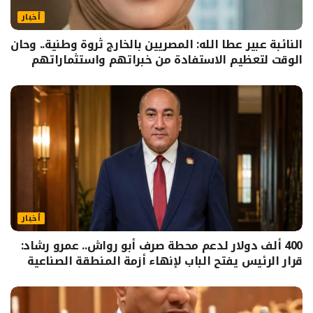
أخبار
النائبة عبير عطا الله: المصريين بالخارج ثروة وطنية.. وحان
الوقت لتعظيم الاستفادة من خبراتهم واستثماراتهم
أخبار
400 ألف دولار لدعم محطة صرف أبو رواش.. عمرو رشاد:
قرار الرئيس يفتح الباب لإنهاء أزمة المنطقة الصناعية