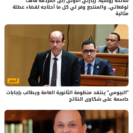
سائحة روسية: زيارتي الأولى إلى الغردقة فاقت
توقعاتي.. والمنتجع وفر لي كل ما أحتاجه لقضاء عطلة
مثالية
أخبار
“البيومي” ينتقد منظومة الثانوية العامة ويطالب بإجابات
حاسمة على شكاوى النتائج