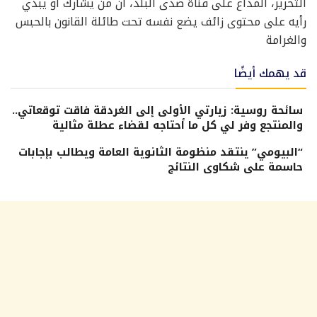
التحرير، المذاع على قناة صدى البلد، أن من يشارك أو يبدي
رأيه على محتوى زائف يضع نفسه تحت طائلة القانون بالحبس
والغرامة
قد يهمك أيضًا
سائحة روسية: زيارتي الأولى إلى الغردقة فاقت توقعاتي..
والمنتجع وفر لي كل ما أحتاجه لقضاء عطلة مثالية
“البيومي” ينتقد منظومة الثانوية العامة ويطالب بإجابات
حاسمة على شكاوى النتائج