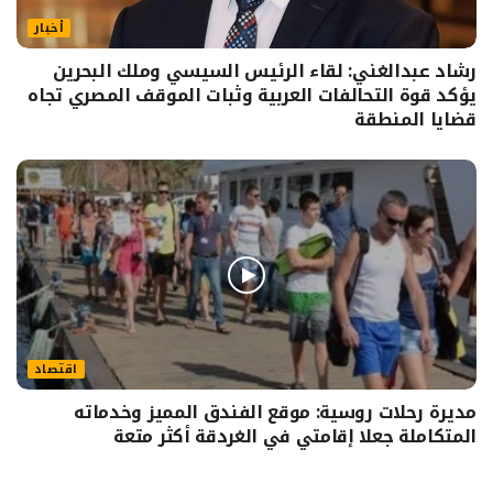
أخبار
رشاد عبدالغني: لقاء الرئيس السيسي وملك البحرين
يؤكد قوة التحالفات العربية وثبات الموقف المصري تجاه
قضايا المنطقة
اقتصاد
مديرة رحلات روسية: موقع الفندق المميز وخدماته
المتكاملة جعلا إقامتي في الغردقة أكثر متعة