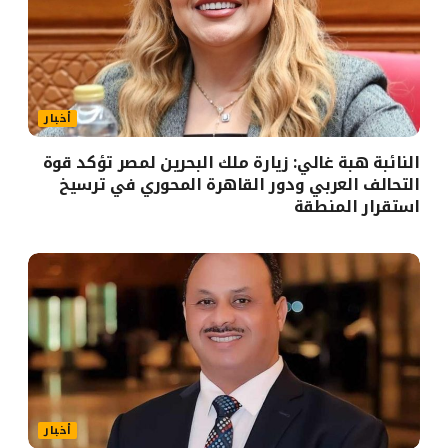
أخبار
النائبة هبة غالي: زيارة ملك البحرين لمصر تؤكد قوة
التحالف العربي ودور القاهرة المحوري في ترسيخ
استقرار المنطقة
أخبار