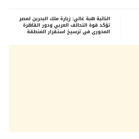
النائبة هبة غالي: زيارة ملك البحرين لمصر
تؤكد قوة التحالف العربي ودور القاهرة
المحوري في ترسيخ استقرار المنطقة