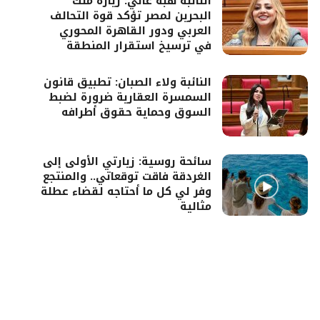
النائبة هبة غالي: زيارة ملك
البحرين لمصر تؤكد قوة التحالف
العربي ودور القاهرة المحوري
في ترسيخ استقرار المنطقة
النائبة ولاء الصبان: تطبيق قانون
السمسرة العقارية ضرورة لضبط
السوق وحماية حقوق أطرافه
سائحة روسية: زيارتي الأولى إلى
الغردقة فاقت توقعاتي.. والمنتجع
وفر لي كل ما أحتاجه لقضاء عطلة
مثالية