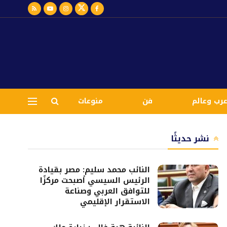
رب وعالم
فن
منوعات
نشر حديثًا
النائب محمد سليم: مصر بقيادة
الرئيس السيسي أصبحت مركزًا
للتوافق العربي وصناعة
الاستقرار الإقليمي