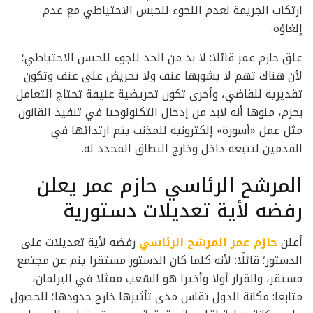
ارتكاب الجريمة لعدم اللجوء للحبس الاحتياطي مع عدم
إلغاؤه.
علق حازم عمر قائلا: لا بد من الحد للجوء للحبس الاحتياطي؛
لأن هناك تهم لا يشوبها عنف ولا تحريض على عنف وتكون
تقديرية للقاضي، وأخرى تكون تحريضية عنيفة تحتاج التعامل
بحزم، منوها أنه لابد من إدخال التكنولوجيا في تنفيذ القانون
مثل عمل «أسورة» إلكترونية للمذنب يتم ارتدائها في
القدمين لتتبعه داخل وخارج النطاق المحدد له.
المرشح الرئاسي حازم عمر يعلن
رفضه لأية تعديلات دستورية
أعلن
حازم عمر المرشح الرئاسي
رفضه لأية تعديلات على
الدستور؛ قائلًا: لأنه كلما كان الدستور مستقرا ينم عن مجتمع
مستقر، والقرار أولا وأخيرا هو الشعب ممثلا في البرلمان،
متابعا: مكانة الدول تقاس مدى تأثيرها خارج حدودها؛ للحصول