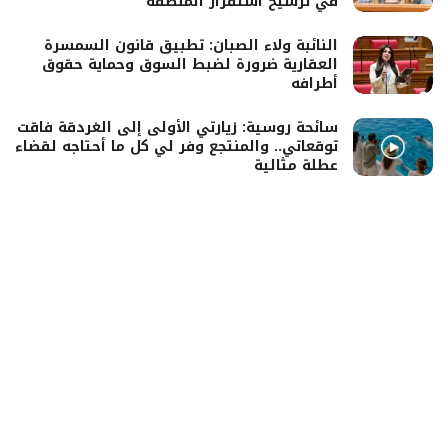
في ترسيخ استقرار المنطقة
النائبة ولاء الصبان: تطبيق قانون السمسرة
العقارية ضرورة لضبط السوق وحماية حقوق
أطرافه
سائحة روسية: زيارتي الأولى إلى الغردقة فاقت
توقعاتي.. والمنتجع وفر لي كل ما أحتاجه لقضاء
عطلة مثالية