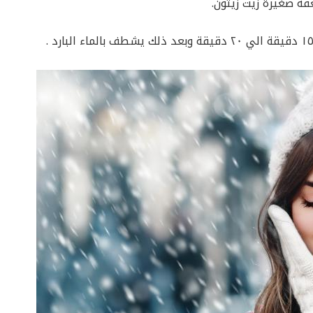
قة صغيرة زيت زيتون.