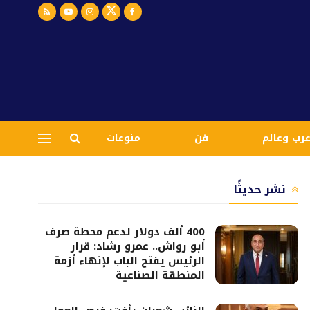
رب وعالم
فن
منوعات
نشر حديثًا
400 ألف دولار لدعم محطة صرف
أبو رواش.. عمرو رشاد: قرار
الرئيس يفتح الباب لإنهاء أزمة
المنطقة الصناعية