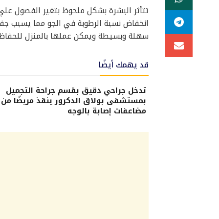
تتأثر البشرة بشكل ملحوظ بتغير الفصول علي
انخفاض نسبة الرطوبة في الجو مما يسبب جف
سهلة وبسيطة ويمكن عملها بالمنزل للحفاظ ع
قد يهمك أيضًا
تدخل جراحي دقيق بقسم جراحة التجميل
بمستشفى بولاق الدكرور ينقذ مريضًا من
مضاعفات إصابة بالوجه