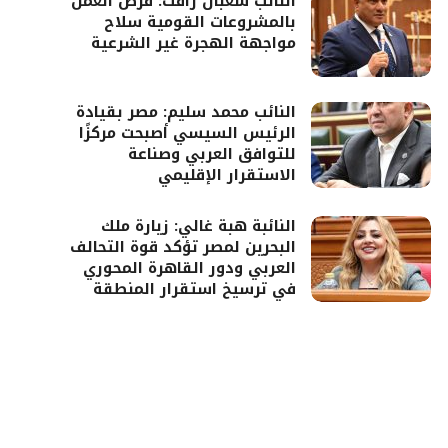
النائب شعبان رأفت: فرص العمل
بالمشروعات القومية سلاح
مواجهة الهجرة غير الشرعية
النائب محمد سليم: مصر بقيادة
الرئيس السيسي أصبحت مركزًا
للتوافق العربي وصناعة
الاستقرار الإقليمي
النائبة هبة غالي: زيارة ملك
البحرين لمصر تؤكد قوة التحالف
العربي ودور القاهرة المحوري
في ترسيخ استقرار المنطقة