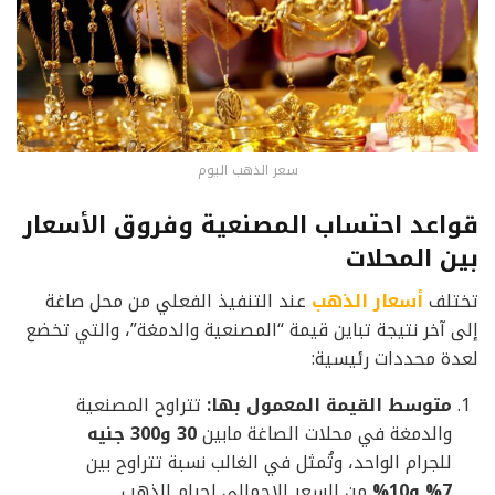
سعر الذهب اليوم
قواعد احتساب المصنعية وفروق الأسعار
بين المحلات
تختلف
أسعار الذهب
عند التنفيذ الفعلي من محل صاغة
إلى آخر نتيجة تباين قيمة “المصنعية والدمغة”، والتي تخضع
لعدة محددات رئيسية:
متوسط القيمة المعمول بها:
تتراوح المصنعية
والدمغة في محلات الصاغة مابين
30 و300 جنيه
للجرام الواحد، وتُمثل في الغالب نسبة تتراوح بين
7% و10%
من السعر الإجمالي لجرام الذهب.