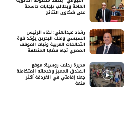
“البيومي” ينتقد منظومة الثانوية
العامة ويطالب بإجابات حاسمة
على شكاوى النتائج
رشاد عبدالغني: لقاء الرئيس
السيسي وملك البحرين يؤكد قوة
التحالفات العربية وثبات الموقف
المصري تجاه قضايا المنطقة
مديرة رحلات روسية: موقع
الفندق المميز وخدماته المتكاملة
جعلا إقامتي في الغردقة أكثر
متعة