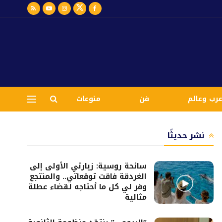
رب وعالم
فن
منوعات
نشر حديثًا
سائحة روسية: زيارتي الأولى إلى
الغردقة فاقت توقعاتي.. والمنتجع
وفر لي كل ما أحتاجه لقضاء عطلة
مثالية