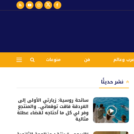
رب وعالم
فن
منوعات
نشر حديثًا
سائحة روسية: زيارتي الأولى إلى
الغردقة فاقت توقعاتي.. والمنتجع
وفر لي كل ما أحتاجه لقضاء عطلة
مثالية