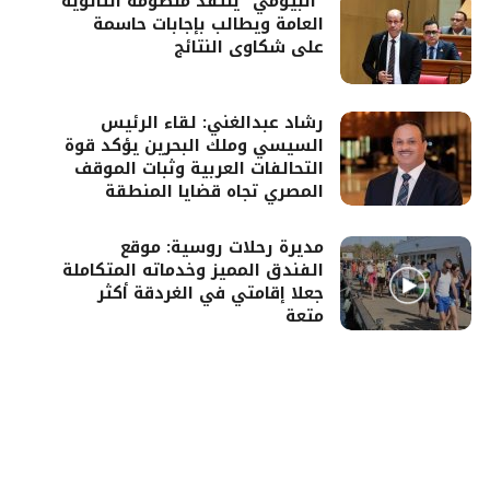
“البيومي” ينتقد منظومة الثانوية
العامة ويطالب بإجابات حاسمة
على شكاوى النتائج
رشاد عبدالغني: لقاء الرئيس
السيسي وملك البحرين يؤكد قوة
التحالفات العربية وثبات الموقف
المصري تجاه قضايا المنطقة
مديرة رحلات روسية: موقع
الفندق المميز وخدماته المتكاملة
جعلا إقامتي في الغردقة أكثر
متعة