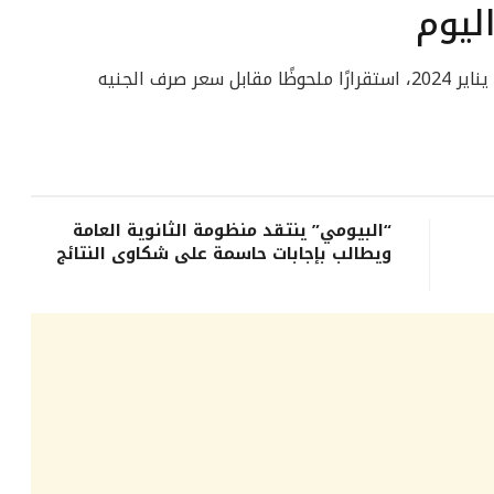
ليوم
يشهد سعر الدولار في مصر اليوم الاثنين 29 يناير 2024، استقرارًا ملحوظًا مقابل سعر صرف الجنيه
“البيومي” ينتقد منظومة الثانوية العامة
ويطالب بإجابات حاسمة على شكاوى النتائج