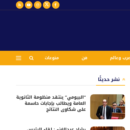
رب وعالم
فن
منوعات
نشر حديثًا
“البيومي” ينتقد منظومة الثانوية
العامة ويطالب بإجابات حاسمة
على شكاوى النتائج
رشاد عبدالغني: لقاء الرئيس