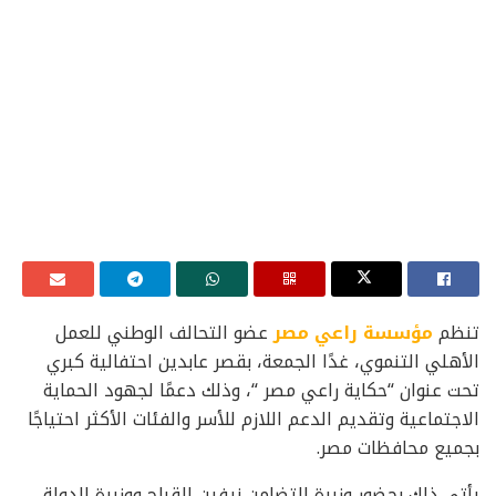
تنظم
مؤسسة راعي مصر
عضو التحالف الوطني للعمل
الأهلي التنموي، غدًا الجمعة، بقصر عابدين احتفالية كبري
تحت عنوان “حكاية راعي مصر “، وذلك دعمًا لجهود الحماية
الاجتماعية وتقديم الدعم اللازم للأسر والفئات الأكثر احتياجًا
بجميع محافظات مصر.
يأتي ذلك بحضور وزيرة التضامن نيفين القباج ووزيرة الدولة