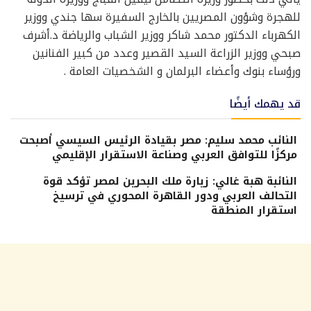
للهجرة وشؤون المصريين بالخارج السفيرة سها جندي ووزير
الكهرباء الدكتور محمد شاكر ووزير الشباب والرياضة د.أشرف
صبحي ووزير الزراعة السيد القصير وعدد من كبير الفنانين
ورؤساء بنوك وأعضاء البرلمان و الشخصيات العامة .
قد يهمك أيضًا
النائب محمد سليم: مصر بقيادة الرئيس السيسي أصبحت
مركزًا للتوافق العربي وصناعة الاستقرار الإقليمي
النائبة هبة غالي: زيارة ملك البحرين لمصر تؤكد قوة
التحالف العربي ودور القاهرة المحوري في ترسيخ
استقرار المنطقة