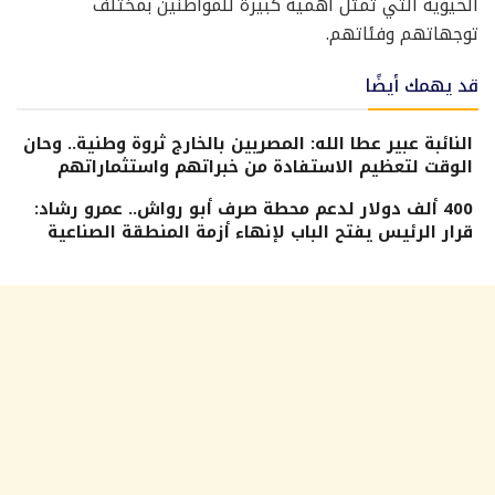
الحيوية التي تمثل أهمية كبيرة للمواطنين بمختلف
توجهاتهم وفئاتهم.
قد يهمك أيضًا
النائبة عبير عطا الله: المصريين بالخارج ثروة وطنية.. وحان
الوقت لتعظيم الاستفادة من خبراتهم واستثماراتهم
400 ألف دولار لدعم محطة صرف أبو رواش.. عمرو رشاد:
قرار الرئيس يفتح الباب لإنهاء أزمة المنطقة الصناعية